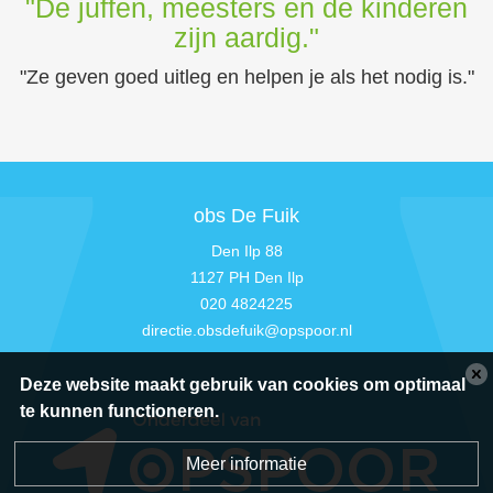
"De juffen, meesters en de kinderen
zijn aardig."
"Ze geven goed uitleg en helpen je als het nodig is."
obs De Fuik
Den Ilp 88
1127 PH Den Ilp
020 4824225
directie.obsdefuik@opspoor.nl
Deze website maakt gebruik van cookies om optimaal
te kunnen functioneren.
Meer informatie